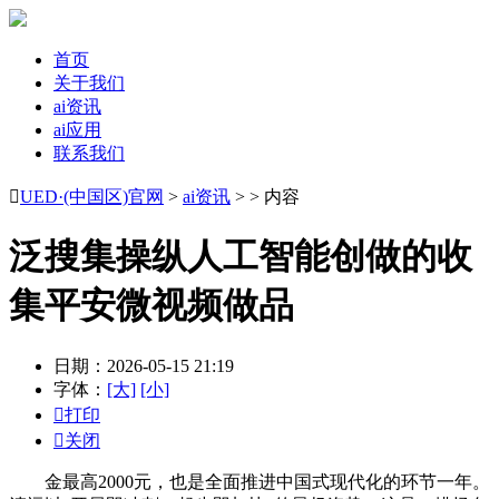
首页
关于我们
ai资讯
ai应用
联系我们

UED·(中国区)官网
>
ai资讯
> > 内容
泛搜集操纵人工智能创做的收
集平安微视频做品
日期：2026-05-15 21:19
字体：
[大]
[小]

打印

关闭
金最高2000元，也是全面推进中国式现代化的环节一年。