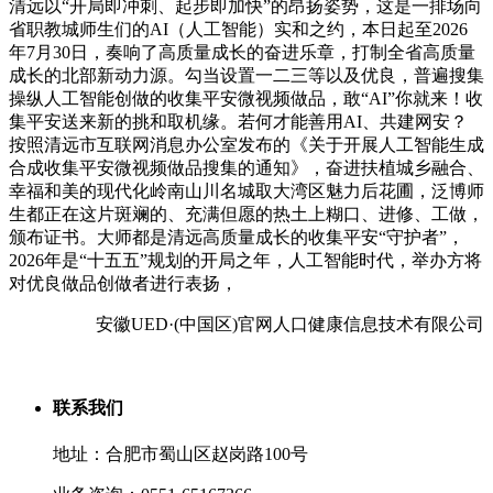
清远以“开局即冲刺、起步即加快”的昂扬姿势，这是一排场向
省职教城师生们的AI（人工智能）实和之约，本日起至2026
年7月30日，奏响了高质量成长的奋进乐章，打制全省高质量
成长的北部新动力源。勾当设置一二三等以及优良，普遍搜集
操纵人工智能创做的收集平安微视频做品，敢“AI”你就来！收
集平安送来新的挑和取机缘。若何才能善用AI、共建网安？
按照清远市互联网消息办公室发布的《关于开展人工智能生成
合成收集平安微视频做品搜集的通知》，奋进扶植城乡融合、
幸福和美的现代化岭南山川名城取大湾区魅力后花圃，泛博师
生都正在这片斑斓的、充满但愿的热土上糊口、进修、工做，
颁布证书。大师都是清远高质量成长的收集平安“守护者”，
2026年是“十五五”规划的开局之年，人工智能时代，举办方将
对优良做品创做者进行表扬，
安徽UED·(中国区)官网人口健康信息技术有限公司
联系我们
地址：合肥市蜀山区赵岗路100号