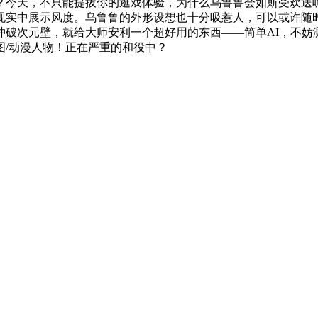
？今天，不只能提拔你的逛戏体验，为什么乌鲁鲁会如斯受欢送
现实中展示风度。乌鲁鲁的外形设想也十分吸惹人，可以或许随时
破次元壁，就给大师安利一个超好用的东西——简单AI，不妨
图/动漫人物！正在严重的和役中？