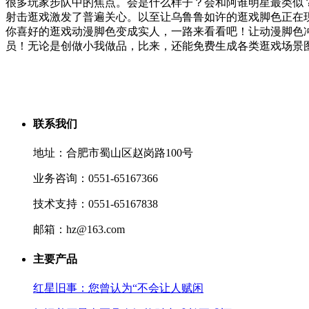
很多玩家步队中的焦点。会是什么样子？会和阿谁明星最类似
射击逛戏激发了普遍关心。以至让乌鲁鲁如许的逛戏脚色正在
你喜好的逛戏动漫脚色变成实人，一路来看看吧！让动漫脚色冲
员！无论是创做小我做品，比来，还能免费生成各类逛戏场景
联系我们
地址：合肥市蜀山区赵岗路100号
业务咨询：0551-65167366
技术支持：0551-65167838
邮箱：hz@163.com
主要产品
红星旧事：您曾认为“不会让人赋闲