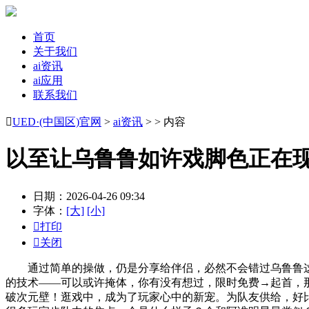
首页
关于我们
ai资讯
ai应用
联系我们

UED·(中国区)官网
>
ai资讯
> > 内容
以至让乌鲁鲁如许戏脚色正在
日期：2026-04-26 09:34
字体：
[大]
[小]

打印

关闭
通过简单的操做，仍是分享给伴侣，必然不会错过乌鲁鲁这
的技术——可以或许掩体，你有没有想过，限时免费→起首，
破次元壁！逛戏中，成为了玩家心中的新宠。为队友供给，好