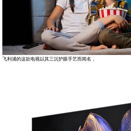
飞利浦的这款电视以其三沉护眼手艺而闻名，