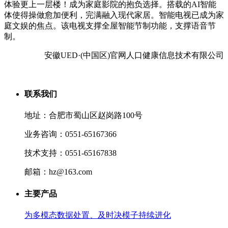
体验更上一层楼！成为家庭影院的抱负选择。搭载的AI智能
体使得操做愈加便利，完满融入现代家居。智能电视已成为家
庭文娱的焦点。该电视支撑全屋智能节制功能，支撑语音节
制。
安徽UED·(中国区)官网人口健康信息技术有限公司
联系我们
地址：合肥市蜀山区赵岗路100号
业务咨询：0551-65167366
技术支持：0551-65167838
邮箱：hz@163.com
主要产品
为多模态数据处置、及时决模子持续进化