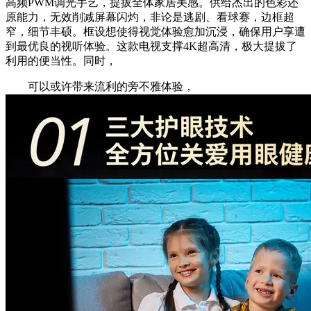
高频PWM调光手艺，提拔全体家居美感。供给杰出的色彩还
原能力，无效削减屏幕闪灼，非论是逃剧、看球赛，边框超
窄，细节丰硕。框设想使得视觉体验愈加沉浸，确保用户享遭
到最优良的视听体验。这款电视支撑4K超高清，极大提拔了
利用的便当性。同时，
可以或许带来流利的旁不雅体验，