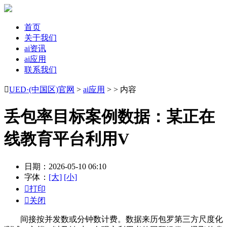
首页
关于我们
ai资讯
ai应用
联系我们

UED·(中国区)官网
>
ai应用
> > 内容
丢包率目标案例数据：某正在
线教育平台利用V
日期：2026-05-10 06:10
字体：
[大]
[小]

打印

关闭
间接按并发数或分钟数计费。数据来历包罗第三方尺度化