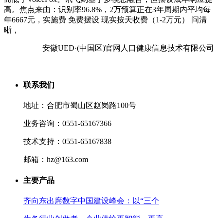
高。焦点来由：识别率96.8%，2万预算正在3年周期内平均每
年6667元，实施费 免费摆设 现实按天收费（1-2万元） 问清
晰，
安徽UED·(中国区)官网人口健康信息技术有限公司
联系我们
地址：合肥市蜀山区赵岗路100号
业务咨询：0551-65167366
技术支持：0551-65167838
邮箱：hz@163.com
主要产品
齐向东出席数字中国建设峰会：以“三个