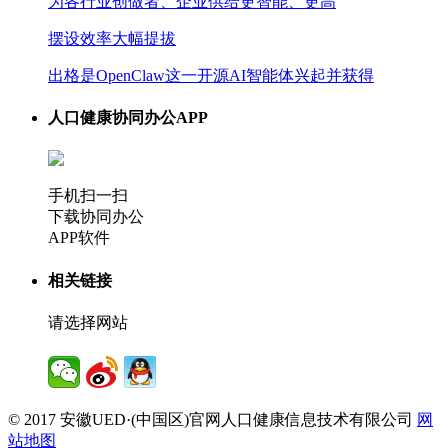
为各行业创做者、企业供给更智能、更高
摆设效率大幅提拔
出格是OpenClaw这一开源AI智能体兴起并获得
人口健康协同办公APP
手机扫一扫
下载协同办公
APP软件
相关链接
请选择网站
© 2017 安徽UED·(中国区)官网人口健康信息技术有限公司
网
站地图