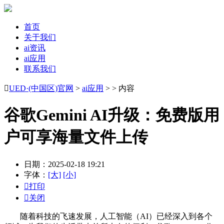
首页
关于我们
ai资讯
ai应用
联系我们

UED·(中国区)官网
>
ai应用
> > 内容
谷歌Gemini AI升级：免费版用
户可享海量文件上传
日期：2025-02-18 19:21
字体：
[大]
[小]

打印

关闭
随着科技的飞速发展，人工智能（AI）已经深入到各个