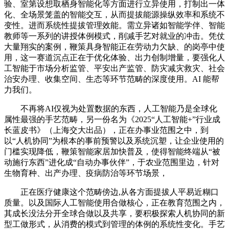
验、室第设想取栖身智能化等方面进行立异使用，打制出一体
化、全场景笼盖的智能交互，从而提拔能源操纵效率和系统不
变性。进而系统性提拔管理效能。需立异诸如智能学伴、智能
教师等一系列的讲授体例模式，削减手艺对就业的冲击。凭仗
大量翔实的案例，鞭策具身智能正在劳动力欠缺、的岗亭中使
用，这一赛道沉点正在于优化体验、出力创制增量，要强化人
工智能于市场分析监管、平安出产监管、防灾减灾救灾、社会
治安办理、收集空间、生态等环节范畴的深度使用。AI 能帮
力我们。
不再将AI仅视为处置数据的东西，人工智能乃是全球化
属性最强的手艺范畴，另一份名为《2025“人工智能+”行业成
长蓝皮书》（上海交大出品），正在办事业范围之中，到
以“人机协同”为根本的事前预警以及系统沉塑，让企业使用的
门槛实现降低，鞭策智能家居加快普及，使得智能终端从“被
动施行东西”进化成“自动办事伙伴”，于农业范围里边，针对
生物育种、出产办理、疫病防治等环节场景，
正在医疗健康这个范畴傍边,从各方面提拔人平易近糊口
质量。以及国际人工智能使用合做核心，正在教育范围之内，
其成长没法分开全球合做以及共享，要积极探索人机协同的新
型工做形式，从消费的模式到管理的体例的系统性变化。手艺