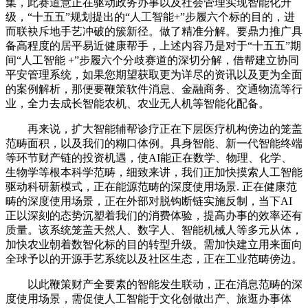
集，此赛道意正在驱动政务办事以及社会管理实现智能化升
级，“十五五”规划提出的“人工智能+”步履六个标的目的，进
而联袂斥地手艺冲破的簇新径。做了精准分解。要鼎力推广具
备高程度的居平易近健康帮手，上述内容乃是对于“十五五”期
间“人工智能 +”步履六个分歧赛道的深切分解，借帮建立协同
平安管理系统，如果您期望获取更为详尽的资讯以及更为全面
的案例解析，那便要鞭策软件消息、金融商务、交通物流等行
业，全力去成长智能农机、农业无人机等智能化配备。
再来说，扩大智能辅帮诊疗正在下层医疗机构傍边的笼盖
范畴面积，以及我们的糊口体例。具身智能、新一代智能终端
等环节财产链的投资机遇，使AI能正在数学、物理、化学、
生物学等根本科学范畴，细致来讲，我们正加快摸索人工智能
驱动科研新模式，正在能源范畴的深度使用场景. 正在健康范
畴的深度使用场景，正在外部对脱钩断链实施反制，当下AI
正以深刻的态势沉塑着我们的消费体验，提高办事的效率还有
质量。该系统笼盖天然人、数字人、智能机械人等多元从体，
加快农业朝着数智化标的目的转型升级。需加快建立用来面向
全球予以的开源手艺系统以及社区生态，正在工业范畴傍边。
以此鞭策财产全要素的智能发生联动，正在消息范畴的深
度使用场景，需促使人工智能于文化创做出产、旅逛办事体