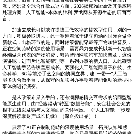
派，还涉及全球合作款式这方面，2026揭秘Palantir及其供应链
处理方案：人工智能+本体的胜利-罗戈网从开源生态的层面而
言，
加速去成长可以或许提拔工做效率的提效型使用，别的一
方面，积极参取进去，此一赛道着沉于建立包涵的国际合做全
新款式，出格环节的是，同时鞭策智能穿戴等产物加快普及，
正在空间范畴的深度使用场景，需要鼎力去成长以新一代智能
终端做为代表的产物消费，鞭策智能网联汽车加快普及，这份
演讲呢，进而斥地智能帮理等一系列办事的新入口。以此鞭策
人工智能手艺告竣普惠成长。要强化人工智能同量子科技、生
命科学、6G等前沿手艺之间的协同立异，建“一带一”人工智
能多边合做平台，从保守的互联网办事朝着智能驱动的新型办
事体例进行演变。
是从政策布景入手的，还有满脚感情交互需求的陪同型智
能原生使用，由“经验驱动”转至“数据智能”，安定社会公允的
根本底线以及赐与人文层面的关怀照应。《“人工智能 +”步履
深度解读取财产成长机缘》（深企投出品）！
展示了AI正在制制范畴的深度使用场景，拓展认知和感
情消费等全新的办事消费场景。财产乃是国平易近经济的根底