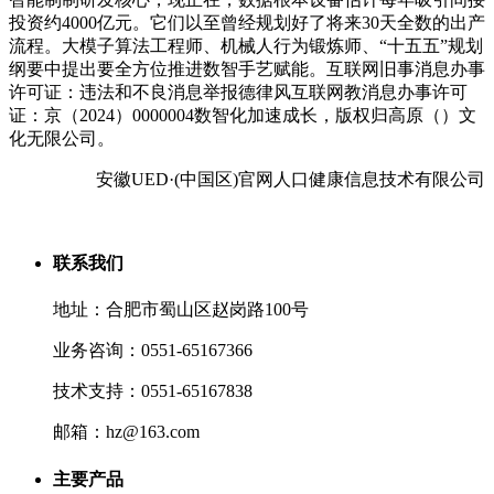
投资约4000亿元。它们以至曾经规划好了将来30天全数的出产
流程。大模子算法工程师、机械人行为锻炼师、“十五五”规划
纲要中提出要全方位推进数智手艺赋能。互联网旧事消息办事
许可证：违法和不良消息举报德律风互联网教消息办事许可
证：京（2024）0000004数智化加速成长，版权归高原（）文
化无限公司。
安徽UED·(中国区)官网人口健康信息技术有限公司
联系我们
地址：合肥市蜀山区赵岗路100号
业务咨询：0551-65167366
技术支持：0551-65167838
邮箱：hz@163.com
主要产品