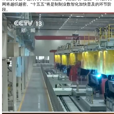
网将越织越密。“十五五”将是制制业数智化加快普及的环节阶
段。