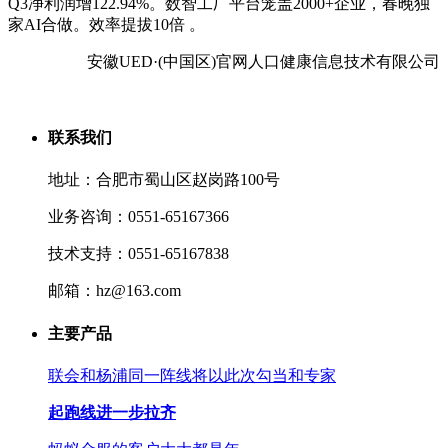
Q3净利润增122.94%。数智工厂平台笼盖2000+企业，春晚独
家AI合做。效率提拔10倍 。
安徽UED·(中国区)官网人口健康信息技术有限公司
联系我们
地址：合肥市蜀山区赵岗路100号
业务咨询：0551-65167366
技术支持：0551-65167838
邮箱：hz@163.com
主要产品
联会和杨浦同一阵线将以此次勾当和专家
起跑线进一步拉齐