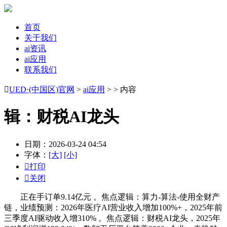
首页
关于我们
ai资讯
ai应用
联系我们

UED·(中国区)官网
>
ai应用
> > 内容
辑：财税AI龙头
日期：2026-03-24 04:54
字体：
[大]
[小]

打印

关闭
正在手订单9.14亿元 。焦点逻辑：算力-算法-使用全财产
链，业绩预测：2026年医疗AI营业收入增加100%+，2025年前
三季度AI驱动收入增310% 。焦点逻辑：财税AI龙头，2025年